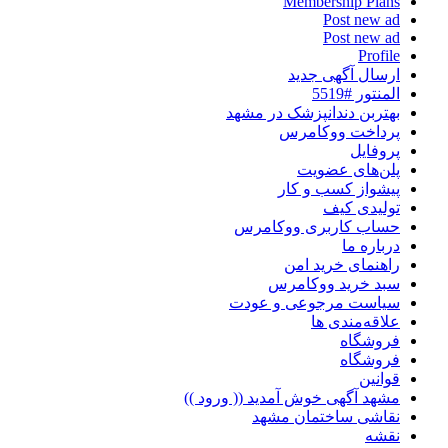
Membership Plans
Post new ad
Post new ad
Profile
ارسال آگهی جدید
المنتور #5519
بهتربن دندانپزشک در مشهد
پرداخت ووکامرس
پروفایل
پلن‌های عضویت
پیشواز کسب و کار
تولیدی کیف
حساب کاربری ووکامرس
درباره ما
راهنمای خرید امن
سبد خرید ووکامرس
سیاست مرجوعی و عودت
علاقه‌مندی ها
فروشگاه
فروشگاه
قوانین
مشهد آگهی خوش آمدید (( ورود ))
نقاشی ساختمان مشهد
نقشه