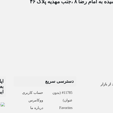
آدرس دوم : مشهد خیابا
 و
دسترسی سریع
از
👇
حساب کاربری
#11785 (بدون
ووکامرس
عنوان)
درباره ما
Favorites