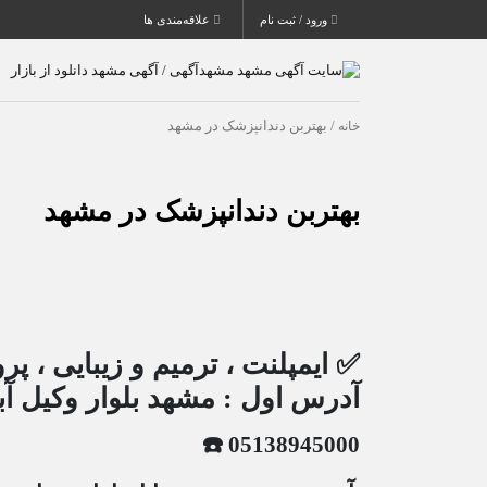
ورود / ثبت نام
علاقه‌مندی ها
خانه
/ بهتربن دندانپزشک در مشهد
بهتربن دندانپزشک در مشهد
✅ ایمپلنت ، ترمیم و زیبایی ، پ
آدرس اول :
مشهد بلوار وکیل آباد ، بعد از و
‎05138945000 ☎️