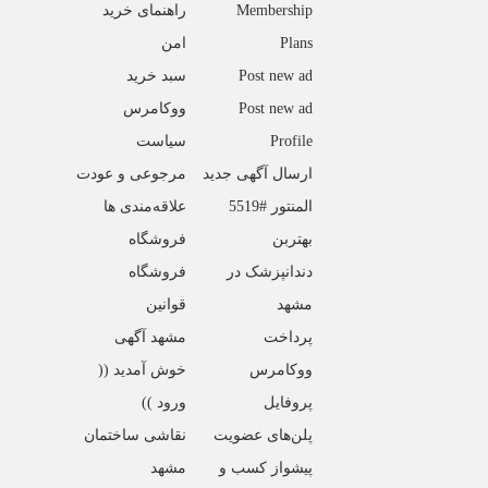
Membership
راهنمای خرید
Plans
امن
Post new ad
سبد خرید
Post new ad
ووکامرس
Profile
سیاست
ارسال آگهی جدید
مرجوعی و عودت
المنتور #5519
علاقه‌مندی ها
بهتربن
فروشگاه
دندانپزشک در
فروشگاه
مشهد
قوانین
پرداخت
مشهد آگهی
ووکامرس
خوش آمدید ((
پروفایل
ورود ))
پلن‌های عضویت
نقاشی ساختمان
پیشواز کسب و
مشهد