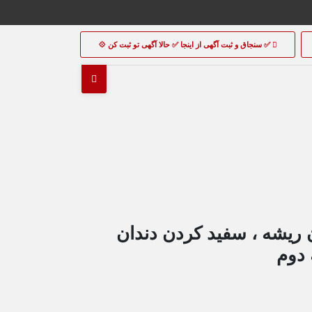
✅ سنجاق و ثبت آگهی از اینجا ✅ حالا آگهی تو ثبت کن 💠
ن ریشه ، سفید کردن دندان