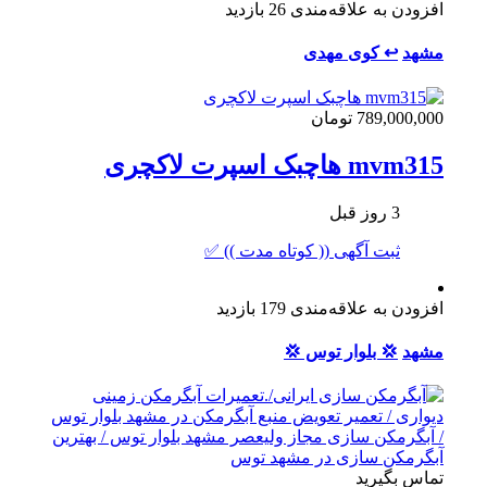
افزودن به علاقه‌مندی
26 بازدید
مشهد
↩ کوی مهدی
789,000,000 تومان
mvm315 هاچبک اسپرت لاکچری
3 روز قبل
ثبت آگهی (( کوتاه مدت )) ✅
افزودن به علاقه‌مندی
179 بازدید
مشهد
💢 بلوار توس 💢
تماس بگیرید