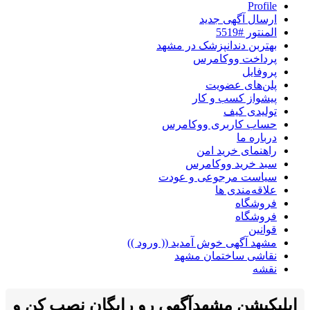
Profile
ارسال آگهی جدید
المنتور #5519
بهتربن دندانپزشک در مشهد
پرداخت ووکامرس
پروفایل
پلن‌های عضویت
پیشواز کسب و کار
تولیدی کیف
حساب کاربری ووکامرس
درباره ما
راهنمای خرید امن
سبد خرید ووکامرس
سیاست مرجوعی و عودت
علاقه‌مندی ها
فروشگاه
فروشگاه
قوانین
مشهد آگهی خوش آمدید (( ورود ))
نقاشی ساختمان مشهد
نقشه
اپلیکیشن مشهدآگهی رو رایگان نصب کن و