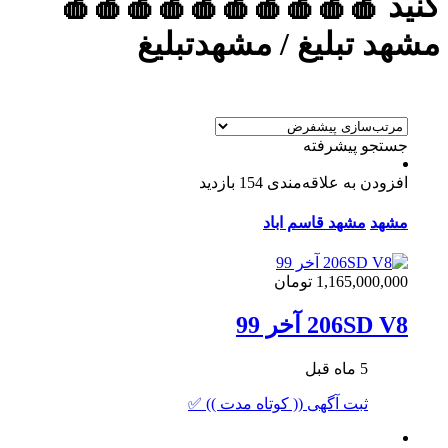
کنید 🍎🍎🍎🍎🍎🍎🍎🍎🍎🍎
مشهد تبلیغ / مشهدتبلیغ
جستجو پیشرفته
افزودن به علاقه‌مندی
154 بازدید
مشهد
مشهد قاسم اباد
1,165,000,000 تومان
206SD V8 آخر 99
5 ماه قبل
ثبت آگهی (( کوتاه مدت )) ✅