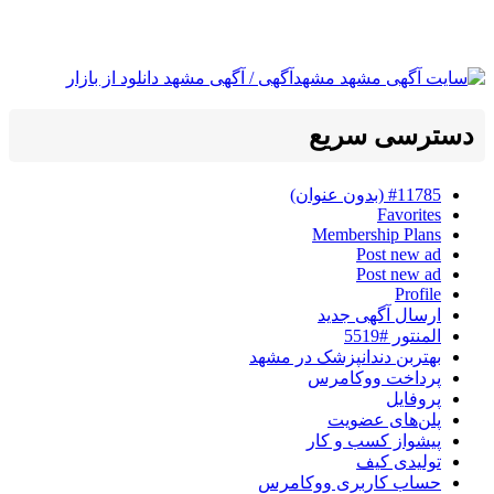
دسترسی سریع
#11785 (بدون عنوان)
Favorites
Membership Plans
Post new ad
Post new ad
Profile
ارسال آگهی جدید
المنتور #5519
بهتربن دندانپزشک در مشهد
پرداخت ووکامرس
پروفایل
پلن‌های عضویت
پیشواز کسب و کار
تولیدی کیف
حساب کاربری ووکامرس