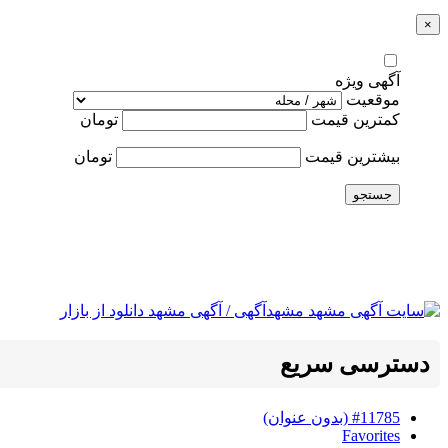
×
آگهی ویژه
موقعیت
کمترین قیمت
تومان
بیشترین قیمت
تومان
جستجو
دسترسی سریع
#11785 (بدون عنوان)
Favorites