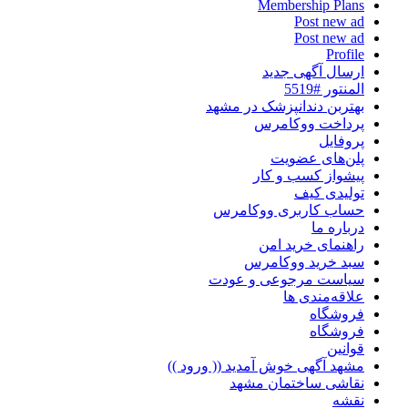
Membership Plans
Post new ad
Post new ad
Profile
ارسال آگهی جدید
المنتور #5519
بهتربن دندانپزشک در مشهد
پرداخت ووکامرس
پروفایل
پلن‌های عضویت
پیشواز کسب و کار
تولیدی کیف
حساب کاربری ووکامرس
درباره ما
راهنمای خرید امن
سبد خرید ووکامرس
سیاست مرجوعی و عودت
علاقه‌مندی ها
فروشگاه
فروشگاه
قوانین
مشهد آگهی خوش آمدید (( ورود ))
نقاشی ساختمان مشهد
نقشه