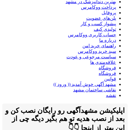
بهتربن دندانپزشک در مشهد
پرداخت ووکامرس
پروفایل
پلن‌های عضویت
پیشواز کسب و کار
تولیدی کیف
حساب کاربری ووکامرس
درباره ما
راهنمای خرید امن
سبد خرید ووکامرس
سیاست مرجوعی و عودت
علاقه‌مندی ها
فروشگاه
فروشگاه
قوانین
مشهد آگهی خوش آمدید (( ورود ))
نقاشی ساختمان مشهد
نقشه
اپلیکیشن مشهدآگهی رو رایگان نصب کن و
بعد از نصب هدیه تو هم بگیر دیگه چی از
این بهتر از اینجا 👇👇