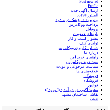
Post new ad
Profile
ارسال آگهی جدید
المنتور #5519
بهتربن دندانپزشک در مشهد
پرداخت ووکامرس
پروفایل
پلن‌های عضویت
پیشواز کسب و کار
تولیدی کیف
حساب کاربری ووکامرس
درباره ما
راهنمای خرید امن
سبد خرید ووکامرس
سیاست مرجوعی و عودت
علاقه‌مندی ها
فروشگاه
فروشگاه
قوانین
مشهد آگهی خوش آمدید (( ورود ))
نقاشی ساختمان مشهد
نقشه