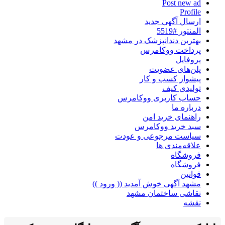
Post new ad
Profile
ارسال آگهی جدید
المنتور #5519
بهتربن دندانپزشک در مشهد
پرداخت ووکامرس
پروفایل
پلن‌های عضویت
پیشواز کسب و کار
تولیدی کیف
حساب کاربری ووکامرس
درباره ما
راهنمای خرید امن
سبد خرید ووکامرس
سیاست مرجوعی و عودت
علاقه‌مندی ها
فروشگاه
فروشگاه
قوانین
مشهد آگهی خوش آمدید (( ورود ))
نقاشی ساختمان مشهد
نقشه