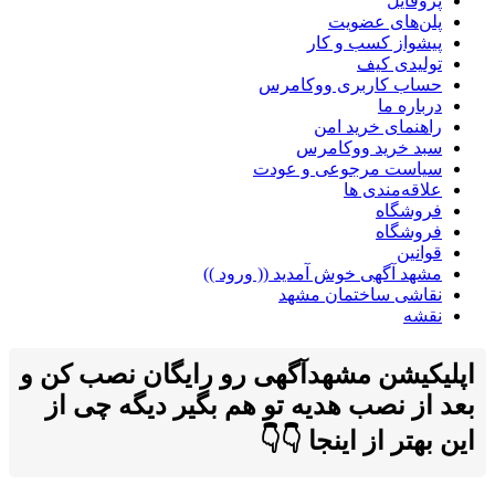
پروفایل
پلن‌های عضویت
پیشواز کسب و کار
تولیدی کیف
حساب کاربری ووکامرس
درباره ما
راهنمای خرید امن
سبد خرید ووکامرس
سیاست مرجوعی و عودت
علاقه‌مندی ها
فروشگاه
فروشگاه
قوانین
مشهد آگهی خوش آمدید (( ورود ))
نقاشی ساختمان مشهد
نقشه
اپلیکیشن مشهدآگهی رو رایگان نصب کن و
بعد از نصب هدیه تو هم بگیر دیگه چی از
این بهتر از اینجا 👇👇