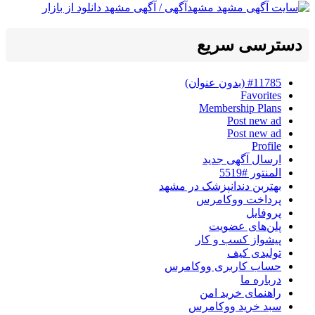
دسترسی سریع
#11785 (بدون عنوان)
Favorites
Membership Plans
Post new ad
Post new ad
Profile
ارسال آگهی جدید
المنتور #5519
بهتربن دندانپزشک در مشهد
پرداخت ووکامرس
پروفایل
پلن‌های عضویت
پیشواز کسب و کار
تولیدی کیف
حساب کاربری ووکامرس
درباره ما
راهنمای خرید امن
سبد خرید ووکامرس