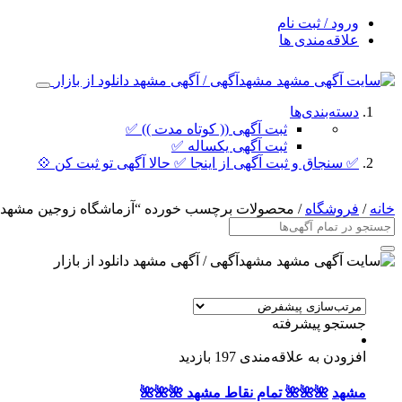
ورود / ثبت نام
علاقه‌مندی ها
دسته‌بندی‌ها
ثبت آگهی (( کوتاه مدت )) ✅
ثبت آگهی یکساله ✅
✅ سنجاق و ثبت آگهی از اینجا ✅ حالا آگهی تو ثبت کن 💠
خانه
/
فروشگاه
/ محصولات برچسب خورده “آزماشگاه زوجین مشهد”
جستجو پیشرفته
افزودن به علاقه‌مندی
197 بازدید
مشهد
🌺🌺🌺 تمام نقاط مشهد 🌺🌺🌺