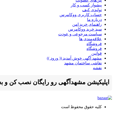
پلن‌های عضویت
پیشواز کسب و کار
تولیدی کیف
حساب کاربری ووکامرس
درباره ما
راهنمای خرید امن
سبد خرید ووکامرس
سیاست مرجوعی و عودت
علاقه‌مندی ها
فروشگاه
فروشگاه
قوانین
مشهد آگهی خوش آمدید (( ورود ))
نقاشی ساختمان مشهد
نقشه
اپلیکیشن مشهدآگهی رو رایگان نصب کن و بعد ا
کلیه حقوق محفوظ است