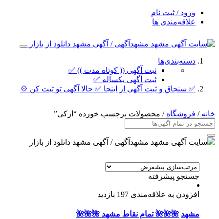
ورود / ثبت نام
علاقه‌مندی ها
دسته‌بندی‌ها
ثبت آگهی (( کوتاه مدت )) ✅
ثبت آگهی یکساله ✅
✅ سنجاق و ثبت آگهی از اینجا ✅ حالا آگهی تو ثبت کن 💠
خانه
/
فروشگاه
/ محصولات برچسب خورده “ازکی”
جستجو پیشرفته
افزودن به علاقه‌مندی
197 بازدید
مشهد
🌺🌺🌺 تمام نقاط مشهد 🌺🌺🌺