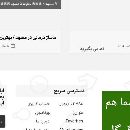
🌺🌺🌺 تمام نقاط مشهد 🌺🌺🌺
مشهد
/ ماساژ درمانی آقایان در مشهد
10 ماه قبل
ثبت آگه
تماس بگیرید
 و
دسترسی سریع
از
👇
حساب کاربری
#11785 (بدون
ووکامرس
عنوان)
درباره ما
Favorites