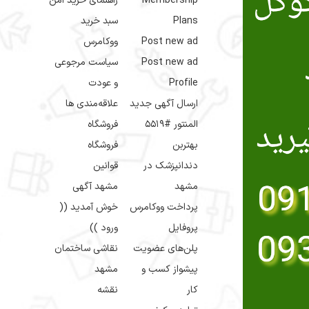
Membership
راهنمای خرید امن
Plans
سبد خرید
Post new ad
ووکامرس
Post new ad
سیاست مرجوعی
Profile
و عودت
ارسال آگهی جدید
علاقه‌مندی ها
المنتور #5519
فروشگاه
بهتربن
فروشگاه
دندانپزشک در
قوانین
مشهد
مشهد آگهی
پرداخت ووکامرس
خوش آمدید ((
پروفایل
ورود ))
پلن‌های عضویت
نقاشی ساختمان
پیشواز کسب و
مشهد
کار
نقشه