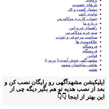
پروفایل
پلن‌های عضویت
پیشواز کسب و کار
تولیدی کیف
حساب کاربری ووکامرس
درباره ما
راهنمای خرید امن
سبد خرید ووکامرس
سیاست مرجوعی و عودت
علاقه‌مندی ها
فروشگاه
فروشگاه
قوانین
مشهد آگهی خوش آمدید (( ورود ))
نقاشی ساختمان مشهد
نقشه
اپلیکیشن مشهدآگهی رو رایگان نصب کن و
بعد از نصب هدیه تو هم بگیر دیگه چی از
این بهتر از اینجا 👇👇