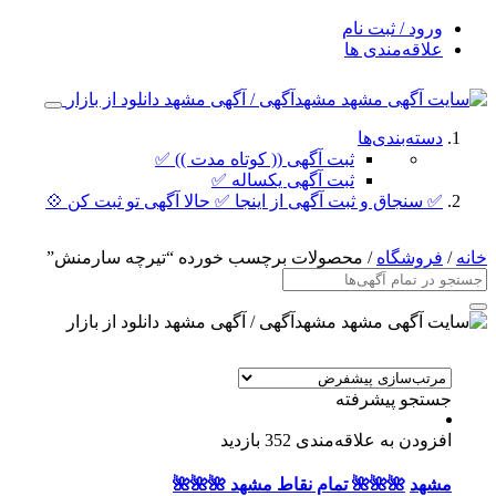
ورود / ثبت نام
علاقه‌مندی ها
دسته‌بندی‌ها
ثبت آگهی (( کوتاه مدت )) ✅
ثبت آگهی یکساله ✅
✅ سنجاق و ثبت آگهی از اینجا ✅ حالا آگهی تو ثبت کن 💠
خانه
/
فروشگاه
/ محصولات برچسب خورده “تیرچه سارمنش”
جستجو پیشرفته
افزودن به علاقه‌مندی
352 بازدید
مشهد
🌺🌺🌺 تمام نقاط مشهد 🌺🌺🌺