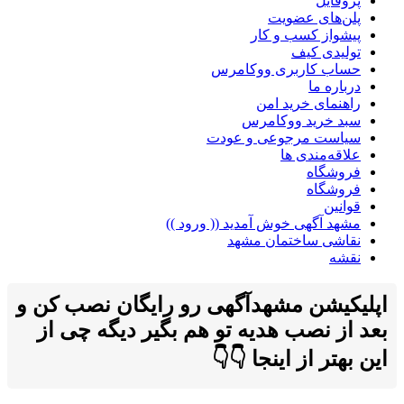
پروفایل
پلن‌های عضویت
پیشواز کسب و کار
تولیدی کیف
حساب کاربری ووکامرس
درباره ما
راهنمای خرید امن
سبد خرید ووکامرس
سیاست مرجوعی و عودت
علاقه‌مندی ها
فروشگاه
فروشگاه
قوانین
مشهد آگهی خوش آمدید (( ورود ))
نقاشی ساختمان مشهد
نقشه
اپلیکیشن مشهدآگهی رو رایگان نصب کن و
بعد از نصب هدیه تو هم بگیر دیگه چی از
این بهتر از اینجا 👇👇