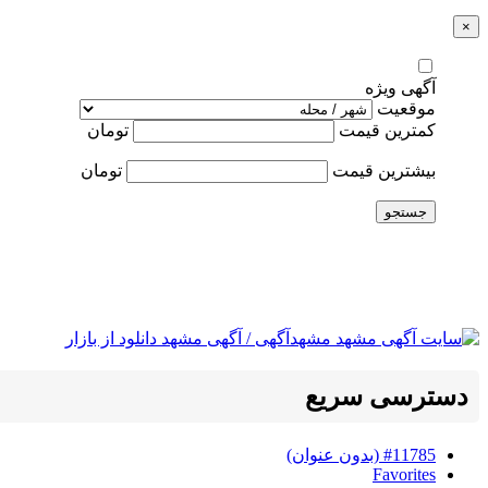
×
آگهی ویژه
موقعیت
کمترین قیمت
تومان
بیشترین قیمت
تومان
جستجو
دسترسی سریع
#11785 (بدون عنوان)
Favorites