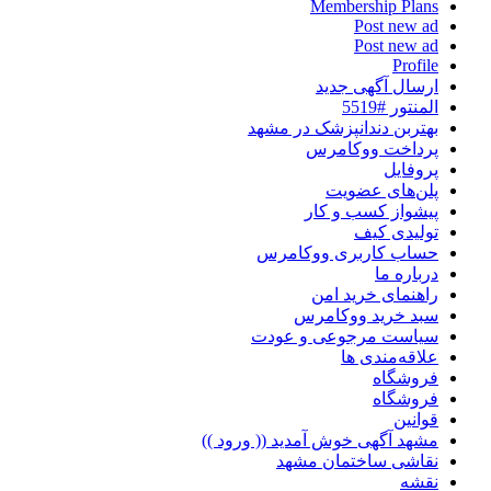
Membership Plans
Post new ad
Post new ad
Profile
ارسال آگهی جدید
المنتور #5519
بهتربن دندانپزشک در مشهد
پرداخت ووکامرس
پروفایل
پلن‌های عضویت
پیشواز کسب و کار
تولیدی کیف
حساب کاربری ووکامرس
درباره ما
راهنمای خرید امن
سبد خرید ووکامرس
سیاست مرجوعی و عودت
علاقه‌مندی ها
فروشگاه
فروشگاه
قوانین
مشهد آگهی خوش آمدید (( ورود ))
نقاشی ساختمان مشهد
نقشه