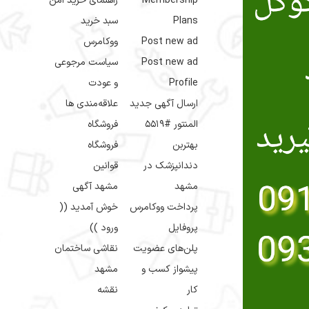
Membership
راهنمای خرید امن
Plans
سبد خرید
Post new ad
ووکامرس
Post new ad
سیاست مرجوعی
Profile
و عودت
ارسال آگهی جدید
علاقه‌مندی ها
المنتور #5519
فروشگاه
بهتربن
فروشگاه
دندانپزشک در
قوانین
مشهد
مشهد آگهی
پرداخت ووکامرس
خوش آمدید ((
پروفایل
ورود ))
پلن‌های عضویت
نقاشی ساختمان
پیشواز کسب و
مشهد
کار
نقشه