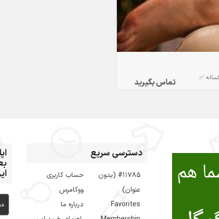
ثبت آگه
تماس بگیرید
 و
دسترسی سریع
از
👇
حساب کاربری
#11785 (بدون
ووکامرس
عنوان)
درباره ما
Favorites