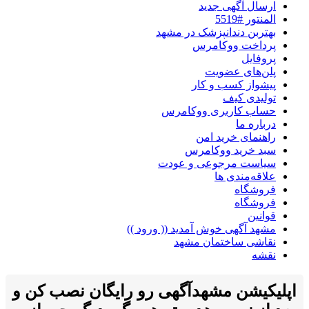
ارسال آگهی جدید
المنتور #5519
بهتربن دندانپزشک در مشهد
پرداخت ووکامرس
پروفایل
پلن‌های عضویت
پیشواز کسب و کار
تولیدی کیف
حساب کاربری ووکامرس
درباره ما
راهنمای خرید امن
سبد خرید ووکامرس
سیاست مرجوعی و عودت
علاقه‌مندی ها
فروشگاه
فروشگاه
قوانین
مشهد آگهی خوش آمدید (( ورود ))
نقاشی ساختمان مشهد
نقشه
اپلیکیشن مشهدآگهی رو رایگان نصب کن و