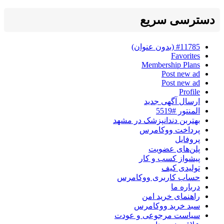
دسترسی سریع
#11785 (بدون عنوان)
Favorites
Membership Plans
Post new ad
Post new ad
Profile
ارسال آگهی جدید
المنتور #5519
بهتربن دندانپزشک در مشهد
پرداخت ووکامرس
پروفایل
پلن‌های عضویت
پیشواز کسب و کار
تولیدی کیف
حساب کاربری ووکامرس
درباره ما
راهنمای خرید امن
سبد خرید ووکامرس
سیاست مرجوعی و عودت