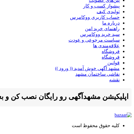
پلن‌های عضویت
پیشواز کسب و کار
تولیدی کیف
حساب کاربری ووکامرس
درباره ما
راهنمای خرید امن
سبد خرید ووکامرس
سیاست مرجوعی و عودت
علاقه‌مندی ها
فروشگاه
فروشگاه
قوانین
مشهد آگهی خوش آمدید (( ورود ))
نقاشی ساختمان مشهد
نقشه
اپلیکیشن مشهدآگهی رو رایگان نصب کن و بعد ا
کلیه حقوق محفوظ است