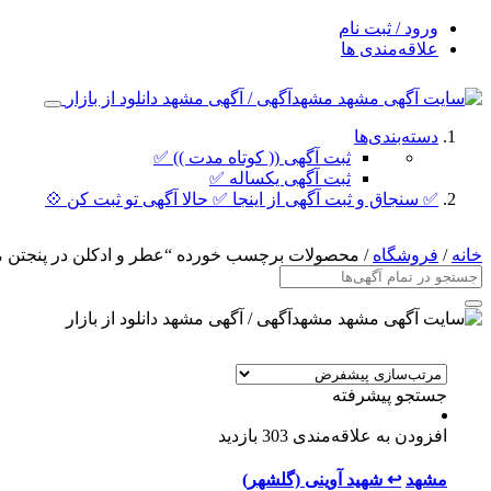
ورود / ثبت نام
علاقه‌مندی ها
دسته‌بندی‌ها
ثبت آگهی (( کوتاه مدت )) ✅
ثبت آگهی یکساله ✅
✅ سنجاق و ثبت آگهی از اینجا ✅ حالا آگهی تو ثبت کن 💠
خانه
/
فروشگاه
/ محصولات برچسب خورده “عطر و ادکلن در پنجتن 
جستجو پیشرفته
افزودن به علاقه‌مندی
303 بازدید
مشهد
↩ شهید آوینی (گلشهر)