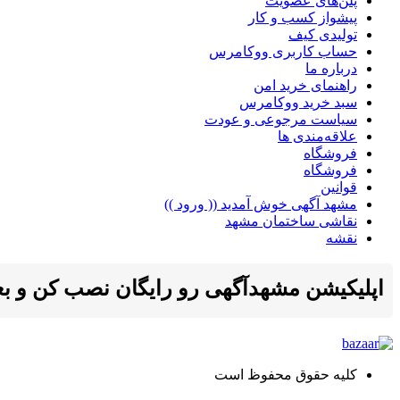
پلن‌های عضویت
پیشواز کسب و کار
تولیدی کیف
حساب کاربری ووکامرس
درباره ما
راهنمای خرید امن
سبد خرید ووکامرس
سیاست مرجوعی و عودت
علاقه‌مندی ها
فروشگاه
فروشگاه
قوانین
مشهد آگهی خوش آمدید (( ورود ))
نقاشی ساختمان مشهد
نقشه
اپلیکیشن مشهدآگهی رو رایگان نصب کن و بعد ا
کلیه حقوق محفوظ است