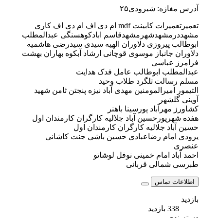
آدرس مغازه: شیرودی۲۵
تعمیرتعمیرات کابینت mdf ام دی اف ام دی اف کاری
مشهددرمشهدشهرمشهدقاسم ابادکوهسنگی عبدالمطلب
ابوطالب پیروزی دلاوران الهیه سیدی سیدرضی هاشمیه
دلاوران جانباز موسوی قوچانی ارشاد آبکوه بهاران بهشت
فرامرز عباسی
عبدالمطلب ابوطالب عامل فدک هدایت
مسلم رسالت تلگرد طلاب وحید
التیمور امیرالمومنین مهدی آباد نیزه پنجتن ثامن شهید
آوینی گلشهر
کشاورز مهرآباد پورسینا باهنر
هفده شهریورحسین آباد جلالیه کارگران کارمندان اول
حسین آباد جلالیه کارگران کارمندان اول
یرودی امام رضاعبادی حسین باشی جنت کاشانی
عنصری
احمد آباد امام خمینی نوفل لوشاتو
طبرسی شمالی قربانی
اطلاعات تماس
بازدید
338 بازدید
دسته‌بندی