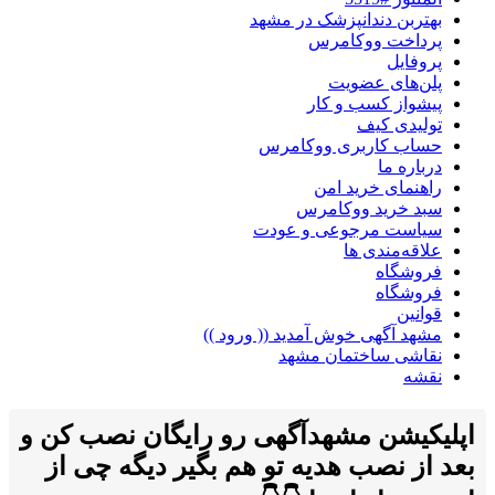
بهتربن دندانپزشک در مشهد
پرداخت ووکامرس
پروفایل
پلن‌های عضویت
پیشواز کسب و کار
تولیدی کیف
حساب کاربری ووکامرس
درباره ما
راهنمای خرید امن
سبد خرید ووکامرس
سیاست مرجوعی و عودت
علاقه‌مندی ها
فروشگاه
فروشگاه
قوانین
مشهد آگهی خوش آمدید (( ورود ))
نقاشی ساختمان مشهد
نقشه
اپلیکیشن مشهدآگهی رو رایگان نصب کن و
بعد از نصب هدیه تو هم بگیر دیگه چی از