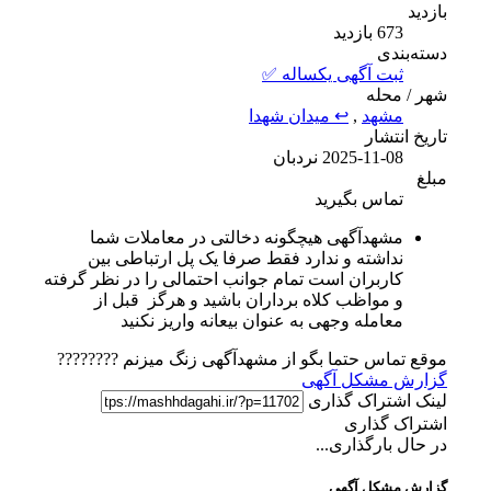
بازدید
673 بازدید
دسته‌بندی
ثبت آگهی یکساله ✅
شهر / محله
مشهد
,
↩ میدان شهدا
تاریخ انتشار
2025-11-08
نردبان
مبلغ
تماس بگیرید
مشهدآگهی هیچگونه دخالتی در معاملات شما
نداشته و ندارد فقط صرفا یک پل ارتباطی بین
کاربران است تمام جوانب احتمالی را در نظر گرفته
و مواظب کلاه برداران باشید و هرگز قبل از
معامله وجهی به عنوان بیعانه واریز نکنید
موقع تماس حتما بگو از مشهدآگهی زنگ میزنم ????????
گزارش مشکل آگهی
لینک اشتراک گذاری
اشتراک گذاری
در حال بارگذاری...
گزارش مشکل آگهی