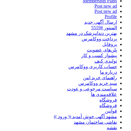
Membership Plans
Post new ad
Post new ad
Profile
ارسال آگهی جدید
المنتور #5519
بهتربن دندانپزشک در مشهد
پرداخت ووکامرس
پروفایل
پلن‌های عضویت
پیشواز کسب و کار
تولیدی کیف
حساب کاربری ووکامرس
درباره ما
راهنمای خرید امن
سبد خرید ووکامرس
سیاست مرجوعی و عودت
علاقه‌مندی ها
فروشگاه
فروشگاه
قوانین
مشهد آگهی خوش آمدید (( ورود ))
نقاشی ساختمان مشهد
نقشه