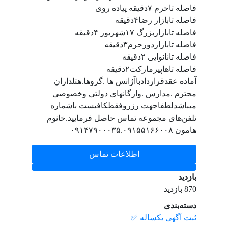
فاصله تاحرم ۷دقیقه پیاده روی
فاصله تابازار رضا۴دقیقه
فاصله تابازاربزرگ ۱۷شهریور ۴دقیقه
فاصله تابازاردورحرم۳دقیقه
فاصله تانانوایی ۲دقیقه
فاصله تاهاپیرمارکت۲دقیقه
آماده عقدقراردادباآژانس ها .گروها.هتلداران
محترم .مدارس .وارگانهای دولتی وخصوصی
میباشدلطفاجهت رزروفقطکافیست باشماره
تلفن‌های مجموعه تماس حاصل فرمایید.خانوم
هامون ۰۹۱۴۷۹۰۰۰۳۵.۰۹۱۵۵۱۶۶۰۰۸
اطلاعات تماس
بازدید
870 بازدید
دسته‌بندی
ثبت آگهی یکساله ✅