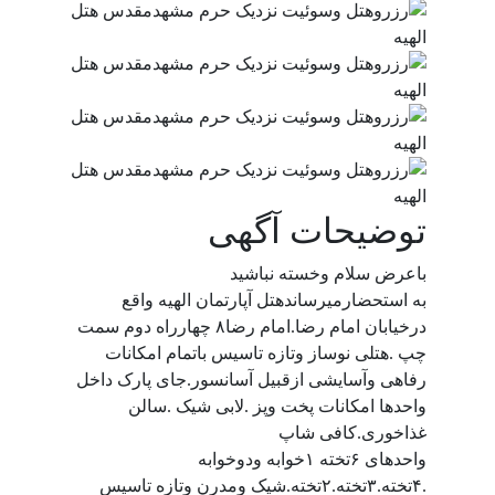
توضیحات آگهی
باعرض سلام وخسته نباشید
به استحضارمیرساندهتل آپارتمان الهیه واقع
درخیابان امام رضا.امام رضا۸ چهارراه دوم سمت
چپ .هتلی نوساز وتازه تاسیس باتمام امکانات
رفاهی وآسایشی ازقبیل آسانسور.جای پارک داخل
واحدها امکانات پخت وپز .لابی شیک .سالن
غذاخوری.کافی شاپ
واحدهای ۶تخته ۱خوابه ودوخوابه
.۴تخته.۳تخته.۲تخته.شیک ومدرن وتازه تاسیس