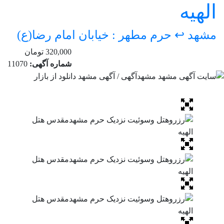
یه
د
↩ حرم مطهر : خیابان امام رضا(ع)
320,000 تومان
شماره آگهی:
11070