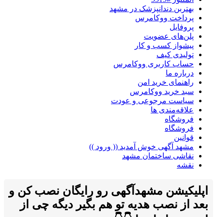
بهتربن دندانپزشک در مشهد
پرداخت ووکامرس
پروفایل
پلن‌های عضویت
پیشواز کسب و کار
تولیدی کیف
حساب کاربری ووکامرس
درباره ما
راهنمای خرید امن
سبد خرید ووکامرس
سیاست مرجوعی و عودت
علاقه‌مندی ها
فروشگاه
فروشگاه
قوانین
مشهد آگهی خوش آمدید (( ورود ))
نقاشی ساختمان مشهد
نقشه
اپلیکیشن مشهدآگهی رو رایگان نصب کن و
بعد از نصب هدیه تو هم بگیر دیگه چی از