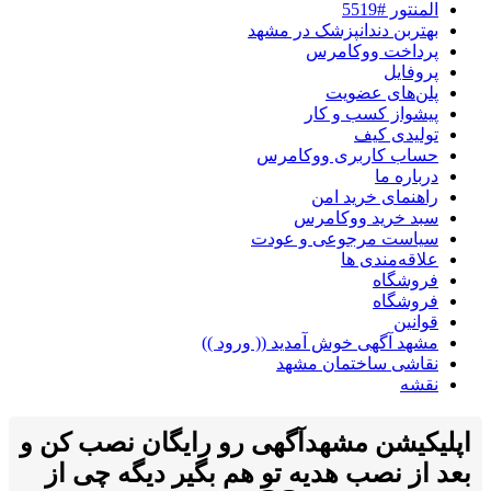
المنتور #5519
بهتربن دندانپزشک در مشهد
پرداخت ووکامرس
پروفایل
پلن‌های عضویت
پیشواز کسب و کار
تولیدی کیف
حساب کاربری ووکامرس
درباره ما
راهنمای خرید امن
سبد خرید ووکامرس
سیاست مرجوعی و عودت
علاقه‌مندی ها
فروشگاه
فروشگاه
قوانین
مشهد آگهی خوش آمدید (( ورود ))
نقاشی ساختمان مشهد
نقشه
اپلیکیشن مشهدآگهی رو رایگان نصب کن و
بعد از نصب هدیه تو هم بگیر دیگه چی از