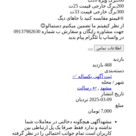
200برگ ویژه 20ت
200,برگ خارجی قیمت 25ت
300برگ خارجی قیمت 33ت
❇️قیمتو مقایسه کنید با جاهای دیگ
از نظر کیفیتم ما تضمین میکنیم دستمالو😊
جهت مشاوره رایگان و سفارش ب شماره 09137982630
در واتساپ یا تلگرام پیام بدید
اطلاعات تماس
بازدید
468 بازدید
دسته‌بندی
ثبت آگهی یکساله ✅
شهر / محله
مشهد
,
↩ رسالت
تاریخ انتشار
2025-03-09
نردبان
مبلغ
7,000 تومان
مشهدآگهی هیچگونه دخالتی در معاملات شما
نداشته و ندارد فقط صرفا یک پل ارتباطی بین
کاربران است تمام جوانب احتمالی را در نظر گرفته