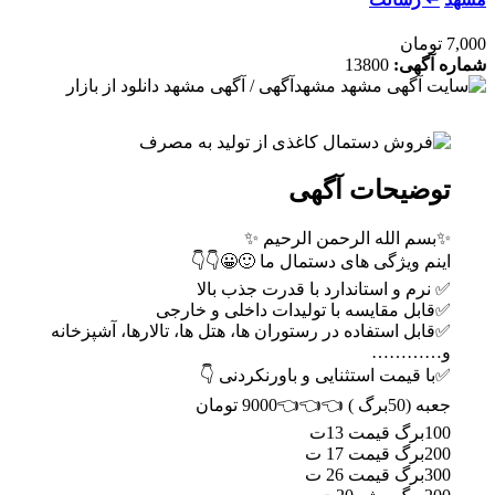
7,000 تومان
شماره آگهی:
13800
توضیحات آگهی
✨بسم الله الرحمن الرحیم ✨
اینم ویژگی های دستمال ما 🙂😀👇👇
✅ نرم و استاندارد با قدرت جذب بالا
✅قابل مقایسه با تولیدات داخلی و خارجی
✅قابل استفاده در رستوران ها، هتل ها، تالارها، آشپزخانه
و…………
✅با قیمت استثنایی و باورنکردنی 👇
جعبه (50برگ ) 👈👈👈9000 تومان
100برگ قیمت 13ت
200برگ قیمت 17 ت
300برگ قیمت 26 ت