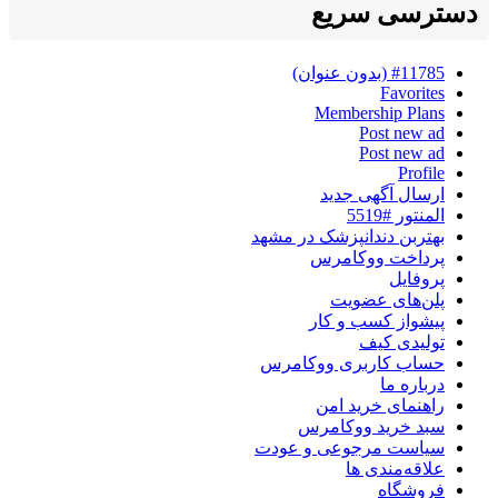
دسترسی سریع
#11785 (بدون عنوان)
Favorites
Membership Plans
Post new ad
Post new ad
Profile
ارسال آگهی جدید
المنتور #5519
بهتربن دندانپزشک در مشهد
پرداخت ووکامرس
پروفایل
پلن‌های عضویت
پیشواز کسب و کار
تولیدی کیف
حساب کاربری ووکامرس
درباره ما
راهنمای خرید امن
سبد خرید ووکامرس
سیاست مرجوعی و عودت
علاقه‌مندی ها
فروشگاه