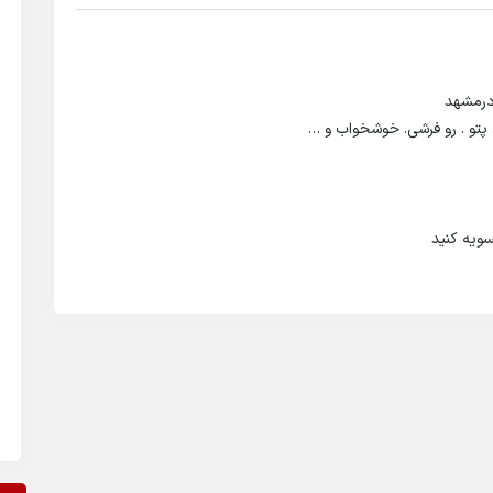
پتو . رو فرشی. خوشخواب و …
سویه کنید