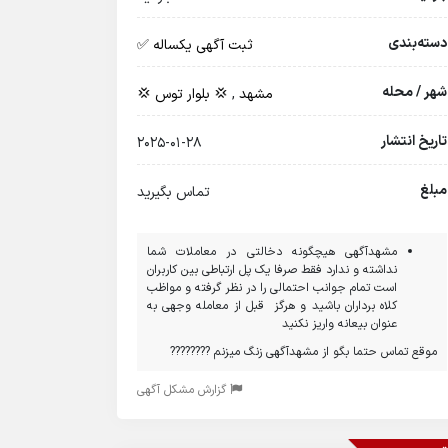
دسته‌بندی
ثبت آگهی یکساله ✅
شهر / محله
مشهد
,
💢 بلوار توس 💢
تاریخ انتشار
2025-01-28
مبلغ
تماس بگیرید
مشهدآگهی هیچگونه دخالتی در معاملات شما
نداشته و ندارد فقط صرفا یک پل ارتباطی بین کاربران
است تمام جوانب احتمالی را در نظر گرفته و مواظب
کلاه برداران باشید و هرگز قبل از معامله وجهی به
عنوان بیعانه واریز نکنید
موقع تماس حتما بگو از مشهدآگهی زنگ میزنم ????????
گزارش مشکل آگهی