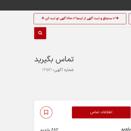
✅ سنجاق و ثبت آگهی از اینجا ✅ حالا آگهی تو ثبت کن 💠
تماس بگیرید
شماره آگهی:
13521
اطلاعات تماس
بازدید
682 بازدید