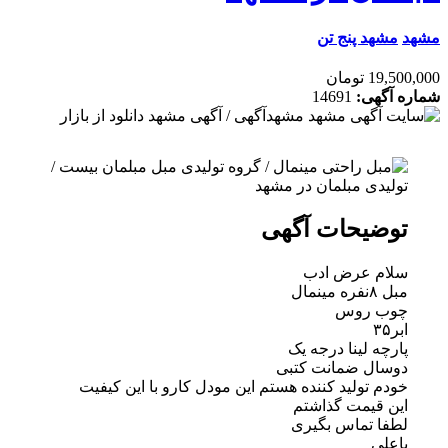
مشهد
مشهد پنج تن
19,500,000 تومان
شماره آگهی:
14691
توضیحات آگهی
سلام عرض ادب
مبل ۸نفره مینمال
چوب روس
ابر۳۵
پارچه لینا درجه یک
دوسال ضمانت کتبی
خودم تولید کننده هستم این مودل کارو با این کیفیت
این قیمت گذاشتم
لطفا تماس بگیری
یاعلی