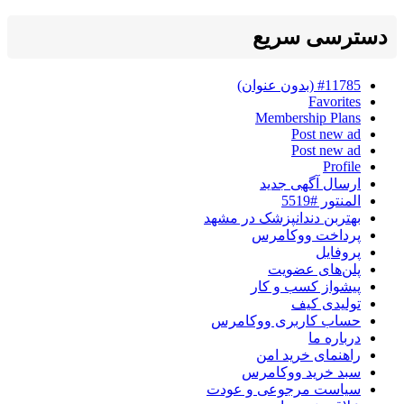
دسترسی سریع
#11785 (بدون عنوان)
Favorites
Membership Plans
Post new ad
Post new ad
Profile
ارسال آگهی جدید
المنتور #5519
بهتربن دندانپزشک در مشهد
پرداخت ووکامرس
پروفایل
پلن‌های عضویت
پیشواز کسب و کار
تولیدی کیف
حساب کاربری ووکامرس
درباره ما
راهنمای خرید امن
سبد خرید ووکامرس
سیاست مرجوعی و عودت