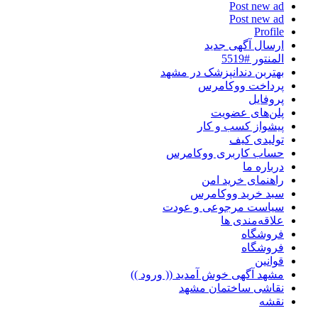
Post new ad
Post new ad
Profile
ارسال آگهی جدید
المنتور #5519
بهتربن دندانپزشک در مشهد
پرداخت ووکامرس
پروفایل
پلن‌های عضویت
پیشواز کسب و کار
تولیدی کیف
حساب کاربری ووکامرس
درباره ما
راهنمای خرید امن
سبد خرید ووکامرس
سیاست مرجوعی و عودت
علاقه‌مندی ها
فروشگاه
فروشگاه
قوانین
مشهد آگهی خوش آمدید (( ورود ))
نقاشی ساختمان مشهد
نقشه