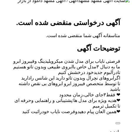
آگهی درخواستی منقضی شده است.
متاسفانه آگهی شما منقضی شده است.
توضیحات آگهی
فرصتی نایاب برای مدل شدن میکروبلیدینگ وفیبروز ابرو
ما به دنبال ۳مدل خاص باابروی طبیعی وبدون تاتو هستیم
تادرآلبوم جدیدخود درخشش کنیم
اگرابروهای نچرال وبدون تاتو دارید این شانس رادارید
تا توسط متخصص فیبروز ابرو ابروهای بی نقص داشته
باشید
❤ فقط۳جای خالی،زمان محدود
❤هدیه ویژه برای مدل ها:پشتیبانی و راهنمایی وحرفه ای
تا تکمیل ترمیم
❤همین العان پیام دهیدوفرصت نایاب خودراثبت کنید
بازدید