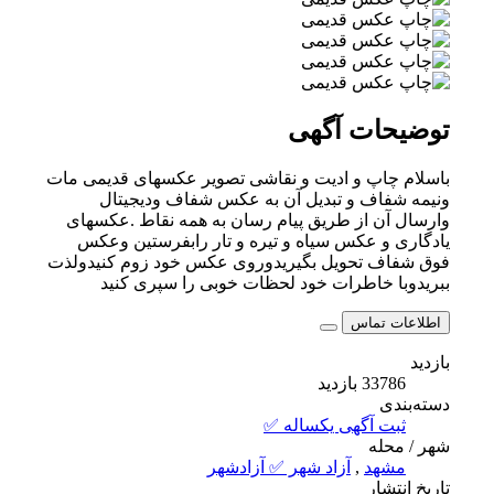
توضیحات آگهی
باسلام چاپ و ادیت و نقاشی تصویر عکسهای قدیمی مات
ونیمه شفاف و تبدیل آن به عکس شفاف ودیجیتال
وارسال آن از طریق پیام رسان به همه نقاط .عکسهای
یادگاری و عکس سیاه و تیره و تار رابفرستین وعکس
فوق شفاف تحویل بگیریدوروی عکس خود زوم کنیدولذت
ببریدوبا خاطرات خود لحظات خوبی را سپری کنید
اطلاعات تماس
بازدید
33786 بازدید
دسته‌بندی
ثبت آگهی یکساله ✅
شهر / محله
مشهد
,
آزاد شهر ✅ آزادشهر
تاریخ انتشار