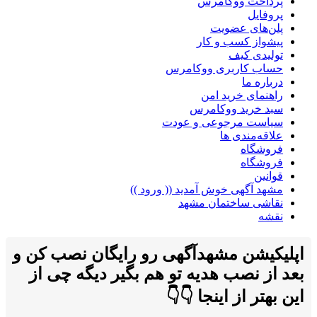
پرداخت ووکامرس
پروفایل
پلن‌های عضویت
پیشواز کسب و کار
تولیدی کیف
حساب کاربری ووکامرس
درباره ما
راهنمای خرید امن
سبد خرید ووکامرس
سیاست مرجوعی و عودت
علاقه‌مندی ها
فروشگاه
فروشگاه
قوانین
مشهد آگهی خوش آمدید (( ورود ))
نقاشی ساختمان مشهد
نقشه
اپلیکیشن مشهدآگهی رو رایگان نصب کن و
بعد از نصب هدیه تو هم بگیر دیگه چی از
این بهتر از اینجا 👇👇