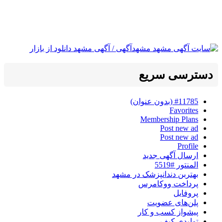
دسترسی سریع
#11785 (بدون عنوان)
Favorites
Membership Plans
Post new ad
Post new ad
Profile
ارسال آگهی جدید
المنتور #5519
بهتربن دندانپزشک در مشهد
پرداخت ووکامرس
پروفایل
پلن‌های عضویت
پیشواز کسب و کار
تولیدی کیف